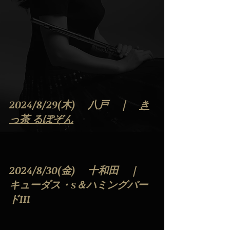
2024/8/29(木) 　八戸　｜　
き
っ茶 るぽぞん
2024/8/30(金) 　十和田　｜　
キューダス・s＆ハミングバー
ドIII