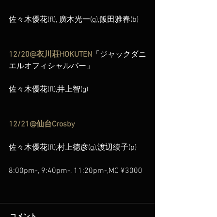
佐々木優花(fl), 廣木光一(g),飯田雅春(b)
12/20@衣川荘HOKUTEN
「ジャックダニ
エルオフィシャルバー」
佐々木優花(fl),井上智(g)
12/21@仙台Crosby
佐々木優花(fl),村上徳彦(g),渡辺綾子(p)
8:00pm-, 9:40pm-, 11:20pm-,MC ¥3000
コメント