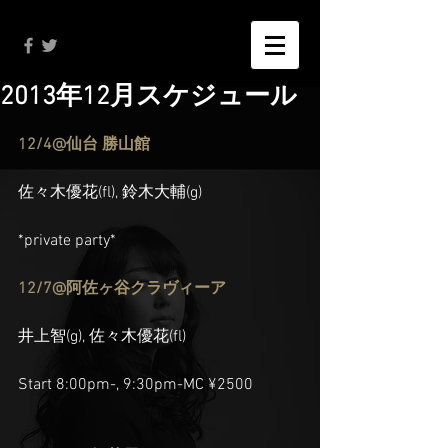
2013年12月スケジュール
12/4@仙台 勝山館 
佐々木優花(fl), 鈴木大輔(g) 
*private party*
12/7@阿佐ヶ谷クラヴィーア
井上智(g), 佐々木優花(fl)
Start 8:00pm-, 9:30pm-MC ¥2500