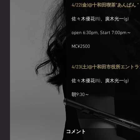
4/22(金)@十和田喫茶"あんぱん "
佐々木優花(fl)、廣木光一(g)
open 6:30pm, Start 7:00pm～
MC¥2500
4/23(土)@十和田市役所エント
佐々木優花(fl)、廣木光一(g)
朝9:30～
コメント