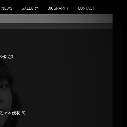
NEWS
GALLERY
BIOGRAPHY
CONTACT
優花(fl)
佐々木優花(fl)