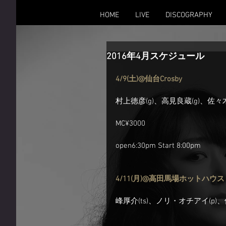
HOME
LIVE
DISCOGRAPHY
2016年4月スケジュール
4/9(土)@仙台Crosby
村上徳彦(g)、高見良蔵(g)、佐々木
MC¥3000
open6:30pm Start 8:00pm
4/11(月)@高田馬場ホットハウス
峰厚介(ts)、ノリ・オチアイ(p)、