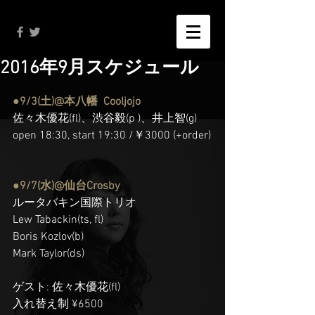
2016年9月スケジュール
●9/3(土)@本八幡  Cooljojo
佐々木優花(fl)、渋谷毅(p )、井上智(g)
open 18:30, start 19:30 /￥3000 (+order)
●9/7(水)@仙台Crosby 
ルータバキン国際トリオ
Lew Tabackin(ts, fl)
Boris Kozlov(b)
Mark Taylor(ds)
ゲスト: 佐々木優花(fl)
入れ替え制 ¥6500