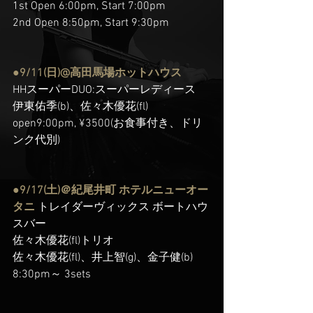
1st Open 6:00pm, Start 7:00pm
2nd Open 8:50pm, Start 9:30pm
●9/11(日)@高田馬場ホットハウス
HHスーパーDUO:スーパーレディース
伊東佑季(b)、佐々木優花(fl)
open9:00pm, ¥3500(お食事付き、ドリ
ンク代別)
●9/17(土)＠紀尾井町 ホテルニューオー
タニ
 トレイダーヴィックス ボートハウ
スバー
佐々木優花(fl)トリオ
佐々木優花(fl)、井上智(g)、金子健(b)
8:30pm～ 3sets