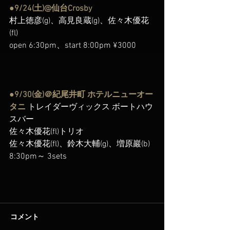
●9/24(土)@仙台Crosby
村上徳彦(g)、高見良蔵(g)、佐々木優花
(fl)
open 6:30pm、start 8:00pm ¥3000
●9/30(金)＠紀尾井町 ホテルニューオー
タニ
 トレイダーヴィックス ボートハウ
スバー
佐々木優花(fl)トリオ
佐々木優花(fl)、鈴木大輔(g)、増原巖(b)
8:30pm～ 3sets
コメント