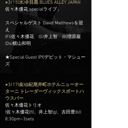
●3/15(水)＠目黒 BLUES ALLEY JAPAN
佐々木優花 specialライブ」
スペシャルゲスト David Matthewsを迎
え
(Fl)佐々木優花　(G)井上智　(B)増原巖　
(Ds)横山和明
★Special Guest (Pf)デビット・マシュー
ズ
●3/17(金)@紀尾井町ホテルニューオー
ターニ トレーダーヴィックスボートハ
ウスバー
佐々木優花トリオ
(佐々木優花(fl)、井上智(g)、吉田豊(b))
8:30pm~3sets