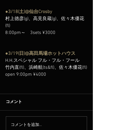
●3/18(土)@仙台Crosby
村上徳彦(g)、高見良蔵(g)、佐々木優花
(fl)
8:00pm～　3sets ¥3000
●3/19(日)@高田馬場ホットハウス
H.H.スペシャル フル・フル・フール
竹内直(fl)、浜崎航(ts&fl)、佐々木優花(fl)
open 9:00pm ¥4000
コメント
コメントを追加…