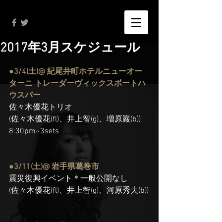
2017年3月スケジュール
●3/4(土)@ 紀尾井町ホテルニューオー
ターニ トレーダーヴィックスボートハ
ウスバー
佐々木優花トリオ
(佐々木優花(fl)、井上智(g)、増原巖(b))
8:30pm~3sets
●3/11(土)@ 岩手県葛巻市
震災復興イベント＊一般公開なし
(佐々木優花(fl)、井上智(g)、河原秀夫(b))