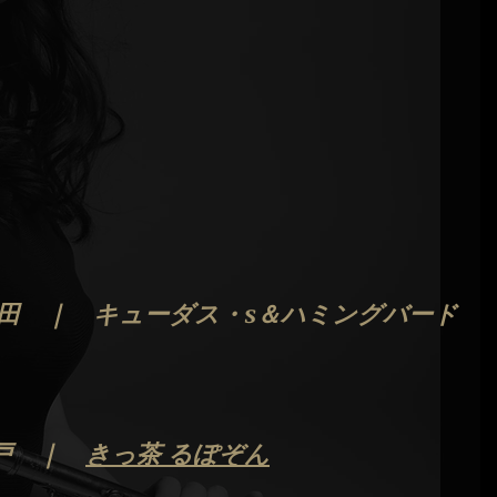
 　十和田　｜　キューダス・s＆ハミングバード
　八戸　｜　
きっ茶 るぽぞん