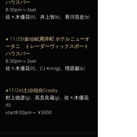
ハウスバー
8:30pm～3set
佐々木優花(fl)、井上智(b)、香川浩史(b)
● 11/25(金)@紀尾井町 ホテルニューオ
ータニ　トレーダーヴィックスボート
ハウスバー
8:30pm～3set
佐々木優花(fl)、CJ Kim(g)、増原巖(b)
●11/26(土)@仙台Crosby
村上徳彦(g)、高見良蔵(g)、佐々木優花
(fl)
start8:00pm～ ¥3000