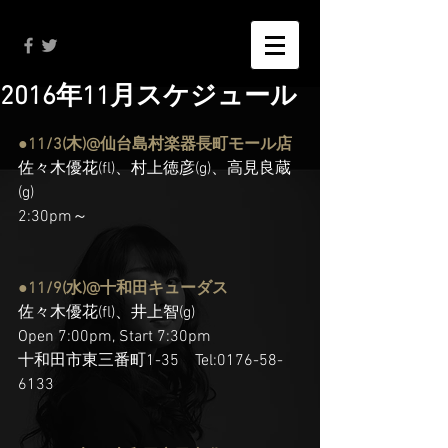
2016年11月スケジュール
●11/3(木)@仙台島村楽器長町モール店
佐々木優花(fl)、村上徳彦(g)、高見良蔵
(g)
2:30pm～
●11/9(水)@十和田キューダス
佐々木優花(fl)、井上智(g)
Open 7:00pm, Start 7:30pm
十和田市東三番町1-35　Tel:0176-58-
6133　