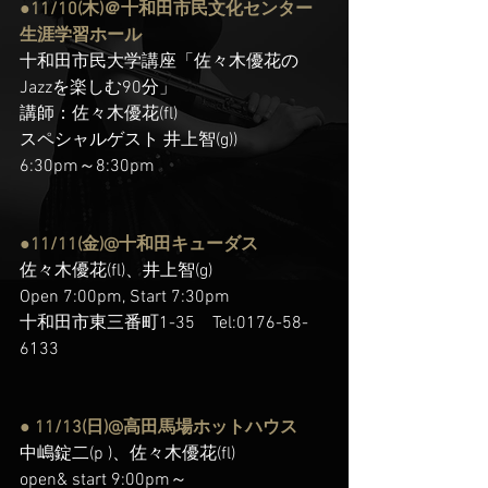
●11/10(木)＠十和田市民文化センター
生涯学習ホール
十和田市民大学講座「佐々木優花の
Jazzを楽しむ90分」
講師：佐々木優花(fl)
スペシャルゲスト 井上智(g))
6:30pm～8:30pm
●11/11(金)@十和田キューダス
佐々木優花(fl)、井上智(g)
Open 7:00pm, Start 7:30pm
十和田市東三番町1-35　Tel:0176-58-
6133　
● 11/13(日)@高田馬場ホットハウス
中嶋錠二(p )、佐々木優花(fl)
open& start 9:00pm～