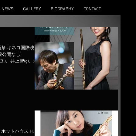
NEWS
GALLERY
BIOGRAPHY
CONTACT
際映画祭 キネコ国際映画
般公開なし)
優花(fl)、井上智(g)、増
 阿佐ヶ谷 ｜ クラヴィー
 ホットハウス H. H.