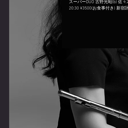
スーパーDUO 古野光昭(b) 佐々木優花
20:30 ¥3500(お食事付き) 新宿区高田馬場3-23-5リベ
ラル高田馬場B1(早稲田通り
向かい)...