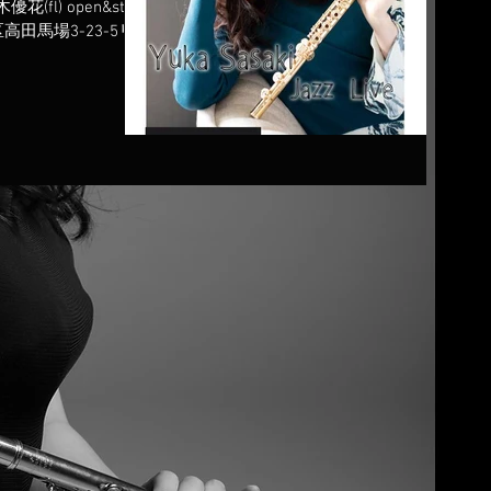
(fl) open&start
沿いシチズンセンター