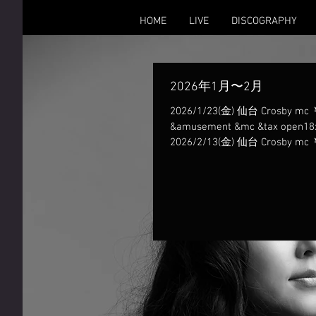
HOME
LIVE
DISCOGRAPHY
2026年1月〜2月
2026/1/23(金) 仙台 Crosby mc ￥5,00
&amusement &mc &tax open18:
2026/2/13(金) 仙台 Crosby mc ￥5,00
&amusement &mc &tax open18:
2026/2/20(金) 東京 リコルディ mc ￥
付 open18:00/start19:00